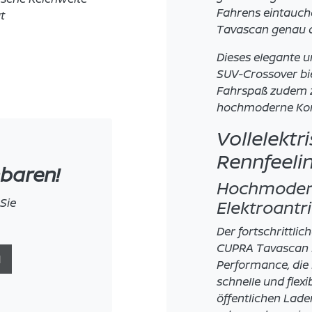
Fahrens eintauch
t
Tavascan genau da
Dieses elegante u
SUV-Crossover bi
Fahrspaß zudem z
hochmoderne Konn
Vollelekt
Rennfeeli
nbaren!
Hochmodern
Sie
Elektroantr
Der fortschrittlic
CUPRA Tavascan b
N
Performance, die 
schnelle und flex
öffentlichen Lade