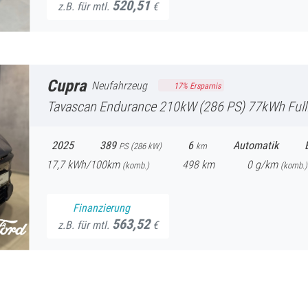
520,51
z.B. für mtl.
€
Cupra
Neufahrzeug
17
% Ersparnis
Tavascan
Endurance 210kW (286 PS) 77kWh FullLink Winter-Paket 
2025
389
6
Automatik
PS (
286
kW)
km
17,7
kWh/100km
498
km
0
g/km
(komb.)
(
komb.)
Finanzierung
563,52
z.B. für mtl.
€