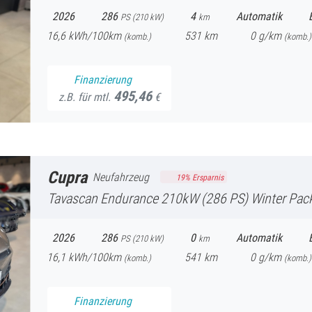
2026
286
4
Automatik
PS (
210
kW)
km
16,6
kWh/100km
531
km
0
g/km
(komb.)
(
komb.)
Finanzierung
495,46
z.B. für mtl.
€
Cupra
Neufahrzeug
19
% Ersparnis
Tavascan
Endurance 210kW (286 PS) Winter Pack inkl. Wärmepumpe
2026
286
0
Automatik
PS (
210
kW)
km
16,1
kWh/100km
541
km
0
g/km
(komb.)
(
komb.)
Finanzierung