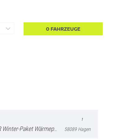
0
FAHRZEUGE
1
epumpe FullLink Rückfahrkamera
58089 Hagen