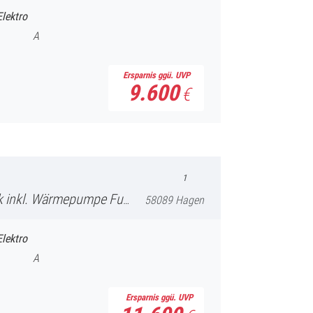
Elektro
A
Ersparnis ggü. UVP
9.600
€
46.590
€
inkl. 19% MwSt.
1
 FullLink Sennheiser SoundSystem
58089 Hagen
Elektro
A
Ersparnis ggü. UVP
11.690