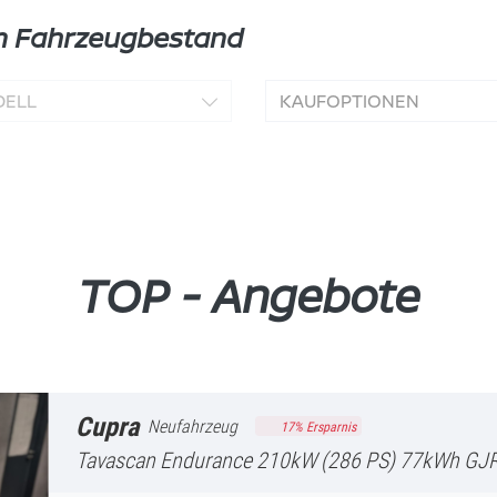
en Fahrzeugbestand
ELL
KAUFOPTIONEN
TOP - Angebote
Cupra
Neufahrzeug
17
% Ersparnis
Tavascan
Endurance 210kW (286 PS) 77kWh GJR Winter-Paket Wärm