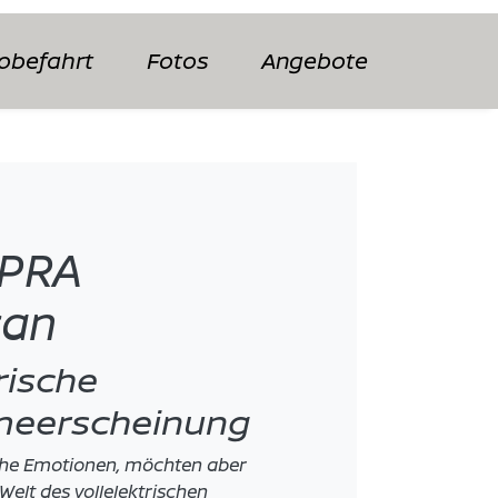
obefahrt
Fotos
Angebote
UPRA
can
rische
eerscheinung
iche Emotionen, möchten aber
 Welt des vollelektrischen