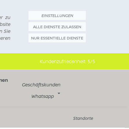
EINSTELLUNGEN
er zu
bsite
ALLE DIENSTE ZULASSEN
n Sie
seren
NUR ESSENTIELLE DIENSTE
Kundenzufriedenheit:
5/5
men
Geschäftskunden
Whatsapp
Standorte