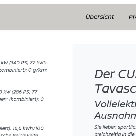
Übersicht
Pr
kW (340 PS) 77 kWh:
Der C
kombiniert): 0 g/km;
Tavas
 kW (286 PS) 77
en: (kombiniert): 0
Vollelekt
Ausnahm
Sie lieben sportl
ert): 16,6 kWh/100
gleichzeitig in die
ische Reichweite