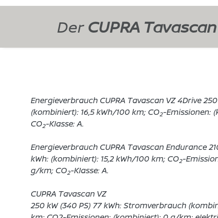
Der
CUPRA Tavascan
Energieverbrauch CUPRA Tavascan VZ 4Drive 250 
(kombiniert): 16,5 kWh/100 km; CO
-Emissionen: (
2
CO
-Klasse: A.
2
Energieverbrauch CUPRA Tavascan Endurance 210
kWh: (kombiniert): 15,2 kWh/100 km; CO
-Emission
2
g/km; CO
-Klasse: A.
2
CUPRA Tavascan VZ
250 kW (340 PS) 77 kWh: Stromverbrauch (kombini
km; CO2-Emissionen: (kombiniert): 0 g/km; elektr