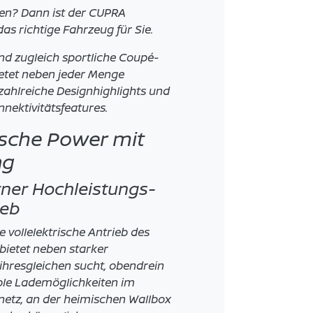
en? Dann ist der CUPRA
s richtige Fahrzeug für Sie.
nd zugleich sportliche Coupé-
etet neben jeder Menge
ahlreiche Designhighlights und
ektivitätsfeatures.
rische Power mit
ng
er Hochleistungs-
ieb
he vollelektrische Antrieb des
ietet neben starker
ihresgleichen sucht, obendrein
ible Lademöglichkeiten im
netz, an der heimischen Wallbox