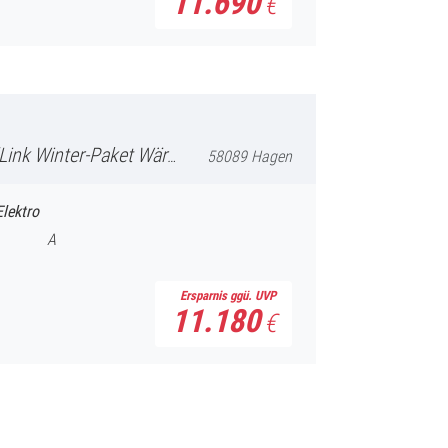
€
48.945
€
inkl. 19% MwSt.
Wärmepumpe Rückfahrkamera Navi
58089 Hagen
Elektro
A
Ersparnis ggü. UVP
11.180
€
52.990
€
inkl. 19% MwSt.