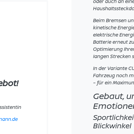
oder auch an ein
Haushaltssteckdo
Beim Bremsen und
kinetische Energ
elektrische Ener
Batterie erneut z
Optimierung Ihrer
langen Strecken s
In der Variante C
Fahrzeug noch m
ebot!
– für ein Maximum
Gebaut, u
Emotione
sistentin
Sportlichke
mann.de
Blickwinkel