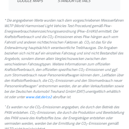
GOOGLE MAPS
STANDORTDETAILS
* Die angegebenen Werte wurden nach dem vorgeschriebenen Messverfahren
WLTP (World Harmonised Light Vehicles Test Procedure) gemäß Pkw-
Energieverbrauchskennzeichnungsverordnung (Pkw-EnVKV) ermittelt. Der
Kraftstoffverbrauch und die CO
-Emissionen eines Pkw hängen auch vom
2
Fahrstil und anderen nichttechnischen Faktoren ab. CO
ist das für die
2
Erderwärmung hauptsächlich verantwortliche Treibhausgas. Die Angaben
beziehen sich nicht auf ein einzelnes Fahrzeug und sind nicht Bestandteil des
Angebots, sondern dienen allein Vergleichszwecken zwischen den
verschiedenen Fahrzeugtypen. Weitere Informationen zum offiziellen
Kraftstoffverbrauch, den offiziellen spezifischen CO
-Emissionen und ggf.
2
zum Stromverbrauch neuer Personenkraftwagen können dem „Leitfaden über
den Kraftstoffverbrauch, die CO
-Emissionen und den Stromverbrauch neuer
2
Personenkraftwagen“ entnommen werden, der an allen Verkaufsstellen sowie
bei der Deutschen Automobil Treuhand GmbH (DAT) unentgeltlich erhältlich
ist oder unter
www.dat.de/co2
abrufbar ist.
¹ Es werden nur die CO
-Emissionen angegeben, die durch den Betrieb des
2
PKW entstehen. CO
-Emissionen, die durch die Produktion und Bereitstellung
2
des PKW sowie des Kraftstoffes bzw. der Energieträger entstehen oder
vermieden werden, werden bei der Ermittlung der CO
-Emissionen gemäß
2
WLTP nicht berücksichtigt.