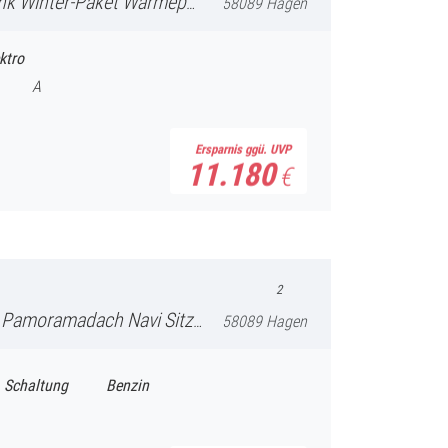
 Wärmepumpe Rückfahrkamera Navi
58089 Hagen
ktro
A
Ersparnis ggü. UVP
11.180
€
2
 Navi Sitzheizung Rückfahrkamera
58089 Hagen
Schaltung
Benzin