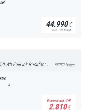
sel
44.990
€
inkl. 19% MwSt.
Rückfahrkamera Sportsitze vorne
58089 Hagen
ktro
A
Ersparnis ggü. UVP
2.810
€