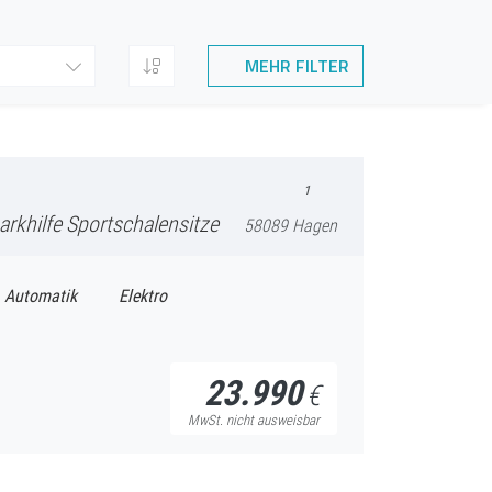
MEHR
FILTER
1
rkhilfe Sportschalensitze
58089 Hagen
Automatik
Elektro
23.990
€
MwSt. nicht ausweisbar