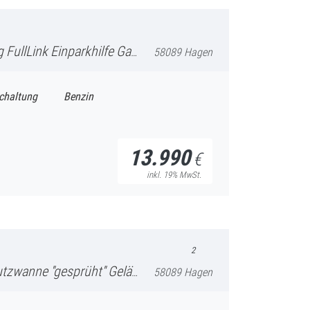
 Einparkhilfe Ganzjahresreifen
58089 Hagen
chaltung
Benzin
13.990
€
inkl. 19% MwSt.
2
'' Gelände Paket Anhängerkupplung
58089 Hagen