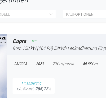
ODELL
KAUFOPTIONEN
Cupra
NEU
Born
150 kW (204 PS) 58kWh Lenkradheizung Einpa
08/2023
2023
204
50.854
PS (
150
kW)
km
Finanzierung
255,12
z.B. für mtl.
€