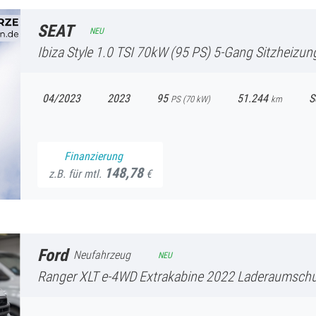
SEAT
NEU
Ibiza
Style 1.0 TSI 70kW (95 PS) 5-Gang Sitzheizung FullLink
04/2023
2023
95
51.244
S
PS (
70
kW)
km
Finanzierung
148,78
z.B. für mtl.
€
Ford
Neufahrzeug
NEU
Ranger
XLT e-4WD Extrakabine 2022 Laderaumschutzwanne ''gesprüht