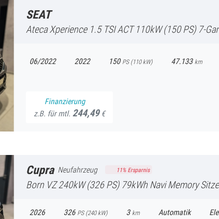
SEAT
Ateca
Xperience 1.5 TSI ACT 110kW (150 PS) 7-Gang FullLink Navi
06/2022
2022
150
47.133
PS (
110
kW)
km
Finanzierung
244,49
z.B. für mtl.
€
Cupra
Neufahrzeug
11
% Ersparnis
Born
VZ 240kW (326 PS) 79kWh Navi Memory Sitze FullLink Sitz
2026
326
3
Automatik
Ele
PS (
240
kW)
km