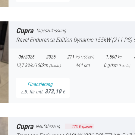
Cupra
Tageszulassung
Raval
Endurance Edition Dynamic 155kW (211 PS) 52kWh FullLink 
06/2026
2026
211
1.500
PS (
155
kW)
km
13,7
kWh/100km
444
km
0
g/km
(komb.)
(
komb.)
Finanzierung
372,10
z.B. für mtl.
€
Cupra
Neufahrzeug
17
% Ersparnis