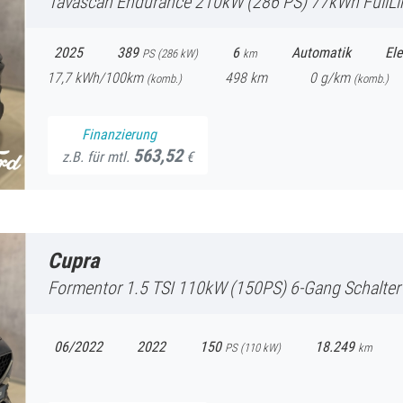
Tavascan
Endurance 210kW (286 PS) 77kWh FullLink Winter-Paket
2025
389
6
Automatik
Ele
PS (
286
kW)
km
17,7
kWh/100km
498
km
0
g/km
(komb.)
(
komb.)
Finanzierung
563,52
z.B. für mtl.
€
Cupra
Formentor
1.5 TSI 110kW (150PS) 6-Gang Schalter Pamoramadach
06/2022
2022
150
18.249
PS (
110
kW)
km