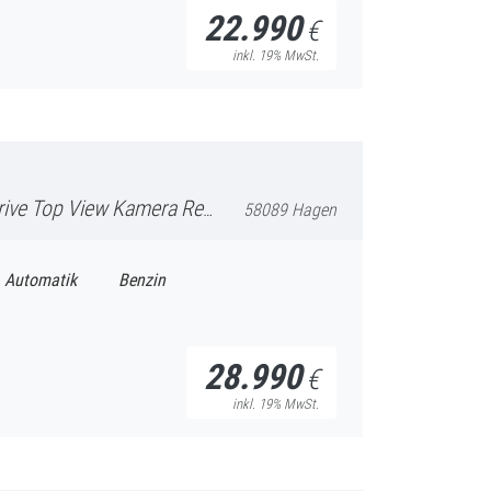
22.990
€
inkl. 19% MwSt.
amera Reserverad Navi FullLink
58089 Hagen
Automatik
Benzin
28.990
€
inkl. 19% MwSt.