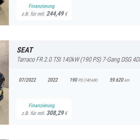
Finanzierung
244,49
z.B. für mtl.
€
SEAT
Tarraco
FR 2.0 TSI 140kW (190 PS) 7-Gang DSG 4Drive Top View K
07/2022
2022
190
59.620
PS (
140
kW)
km
Finanzierung
308,29
z.B. für mtl.
€