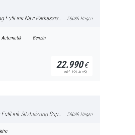
 Parkassistent Notrad Lenkradheiz
58089 Hagen
Automatik
Benzin
22.990
€
inkl. 19% MwSt.
heizung Supersport-Schalensitze
58089 Hagen
ktro