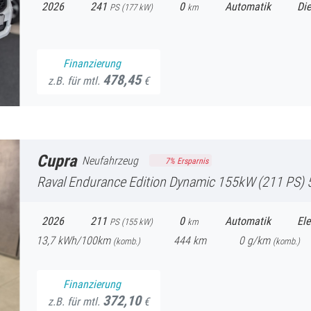
2026
241
0
Automatik
Die
PS (
177
kW)
km
Finanzierung
478,45
z.B. für mtl.
€
Cupra
Neufahrzeug
7
% Ersparnis
Raval
Endurance Edition Dynamic 155kW (211 PS) 52kWh FullLink 
2026
211
0
Automatik
Ele
PS (
155
kW)
km
13,7
kWh/100km
444
km
0
g/km
(komb.)
(
komb.)
Finanzierung
372,10
z.B. für mtl.
€