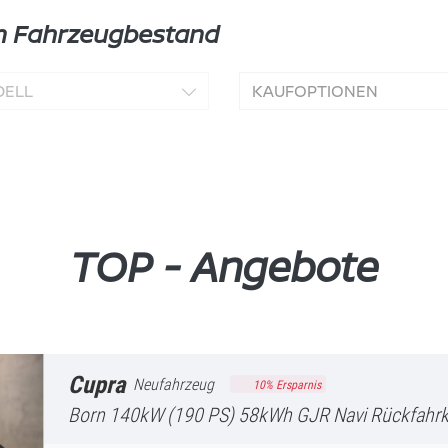
en Fahrzeugbestand
ELL
KAUFOPTIONEN
TOP - Angebote
Cupra
Neufahrzeug
10
% Ersparnis
Born
140kW (190 PS) 58kWh GJR Navi Rückfahrkamera FullLink S