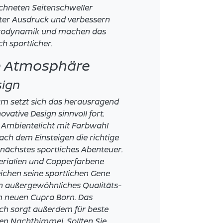
eichneten Seitenschweller
iter Ausdruck und verbessern
rodynamik und machen das
h sportlicher.
e Atmosphäre
sign
m setzt sich das herausragend
ovative Design sinnvoll fort.
s Ambientelicht mit Farbwahl
nach dem Einsteigen die richtige
nächstes sportliches Abenteuer.
rialien und Copperfarbene
ichen seine sportlichen Gene
in außergewöhnliches Qualitäts-
m neuen Cupra Born. Das
h sorgt außerdem für beste
ren Nachthimmel. Sollten Sie