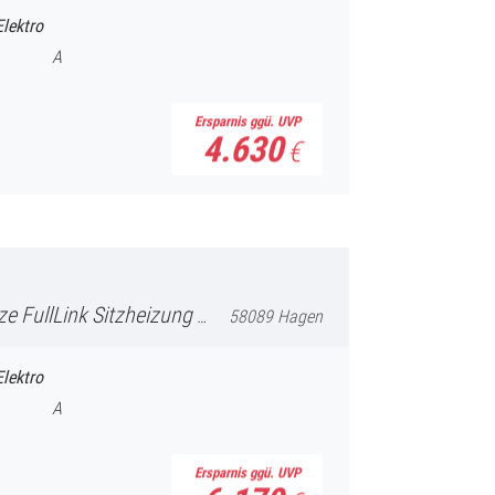
Elektro
A
Ersparnis ggü. UVP
4.630
€
eizung Supersport-Schalensitze
58089 Hagen
Elektro
A
Ersparnis ggü. UVP