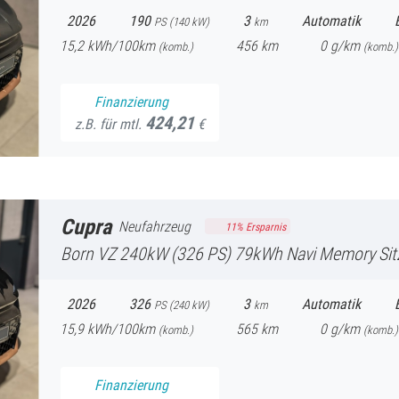
2026
190
3
Automatik
PS (
140
kW)
km
15,2
kWh/100km
456
km
0
g/km
(komb.)
(
komb.)
Finanzierung
424,21
z.B. für mtl.
€
Cupra
Neufahrzeug
11
% Ersparnis
Born
VZ 240kW (326 PS) 79kWh Navi Memory Sitze FullLink Sitzh
2026
326
3
Automatik
PS (
240
kW)
km
15,9
kWh/100km
565
km
0
g/km
(komb.)
(
komb.)
Finanzierung