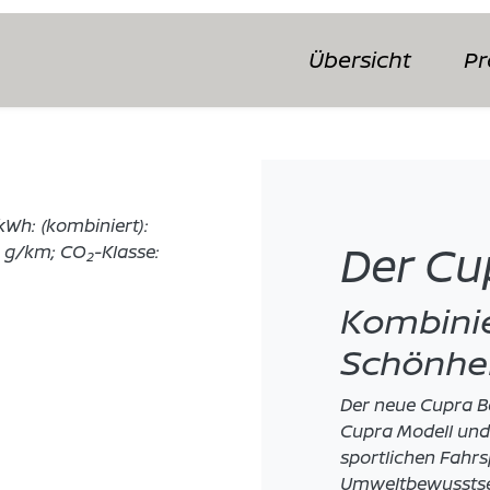
Übersicht
Pr
Wh: (kombiniert):
Der Cu
0 g/km; CO
-Klasse:
2
Kombinie
Schönhe
Der neue Cupra Bo
Cupra Modell und 
sportlichen Fahrs
Umweltbewusstsei