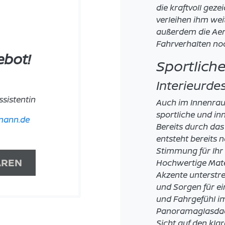
die kraftvoll gez
verleihen ihm we
außerdem die Ae
Fahrverhalten noc
ebot!
Sportlich
Interieurde
sistentin
Auch im Innenrau
sportliche und inn
mann.de
Bereits durch da
entsteht bereits 
Stimmung für Ihr 
AREN
Hochwertige Mate
Akzente unterstre
und Sorgen für e
und Fahrgefühl i
Panoramaglasdac
Sicht auf den kla