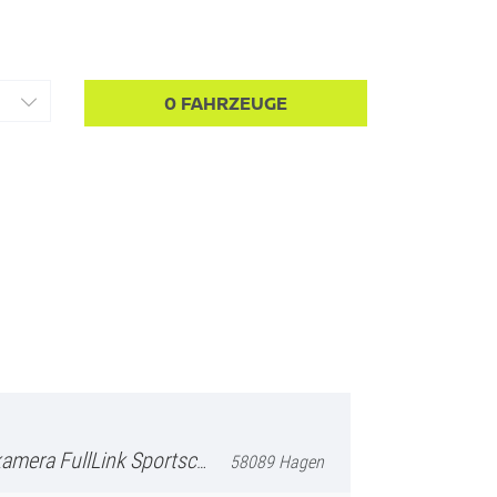
0
FAHRZEUGE
portschalensitze Einparkhilfe
58089 Hagen