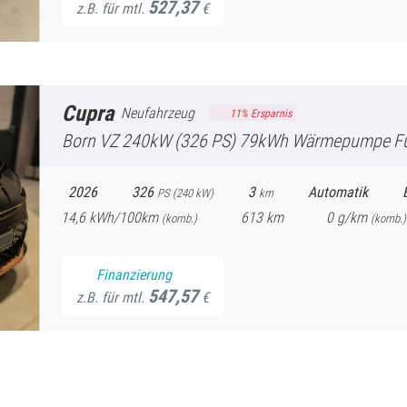
527,37
z.B. für mtl.
€
Cupra
Neufahrzeug
11
% Ersparnis
Born
VZ 240kW (326 PS) 79kWh Wärmepumpe FullLink Sitzheizung Pan
2026
326
3
Automatik
PS (
240
kW)
km
14,6
kWh/100km
613
km
0
g/km
(komb.)
(
komb.)
Finanzierung
547,57
z.B. für mtl.
€