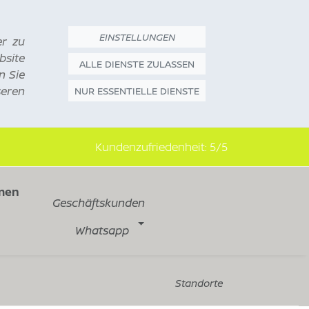
EINSTELLUNGEN
er zu
bsite
ALLE DIENSTE ZULASSEN
n Sie
seren
NUR ESSENTIELLE DIENSTE
Kundenzufriedenheit:
5/5
men
Geschäftskunden
Whatsapp
Standorte