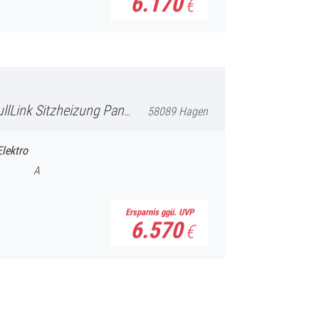
6.170
€
oramadach Supersport-Schalensit
58089 Hagen
Elektro
A
Ersparnis ggü. UVP
6.570
€