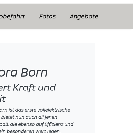
obefahrt
Fotos
Angebote
pra Born
rt Kraft und
it
rn ist das erste vollelektrische
bietet nun auch all jenen
paß, die ebenso auf Effizienz und
n besonderen Wert legen.