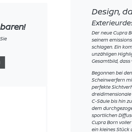
Design, d
Exterieurde
nbaren!
Der neue Cupra Bo
Sie
seinem emissions
schlagen. Ein ko
unzähligen Highli
Gesamtbild, dass v
N
Begonnen bei den
Scheinwerfern mit
perfekte Sichtver
dreidimensionale
C-Säule bis hin z
dem durchgezoge
sportlichen Diffu
Cupra Born voller
ein kleines Stüc