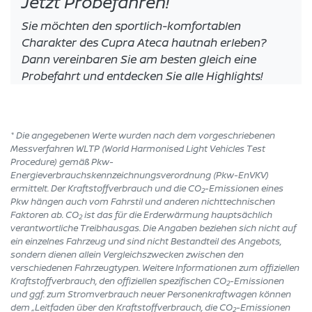
Jetzt Probefahren!
Sie möchten den sportlich-komfortablen
Charakter des Cupra Ateca hautnah erleben?
Dann vereinbaren Sie am besten gleich eine
Probefahrt und entdecken Sie alle Highlights!
* Die angegebenen Werte wurden nach dem vorgeschriebenen
Messverfahren WLTP (World Harmonised Light Vehicles Test
Procedure) gemäß Pkw-
Energieverbrauchskennzeichnungsverordnung (Pkw-EnVKV)
ermittelt. Der Kraftstoffverbrauch und die CO
-Emissionen eines
2
Pkw hängen auch vom Fahrstil und anderen nichttechnischen
Faktoren ab. CO
ist das für die Erderwärmung hauptsächlich
2
verantwortliche Treibhausgas. Die Angaben beziehen sich nicht auf
ein einzelnes Fahrzeug und sind nicht Bestandteil des Angebots,
sondern dienen allein Vergleichszwecken zwischen den
verschiedenen Fahrzeugtypen. Weitere Informationen zum offiziellen
Kraftstoffverbrauch, den offiziellen spezifischen CO
-Emissionen
2
und ggf. zum Stromverbrauch neuer Personenkraftwagen können
dem „Leitfaden über den Kraftstoffverbrauch, die CO
-Emissionen
2